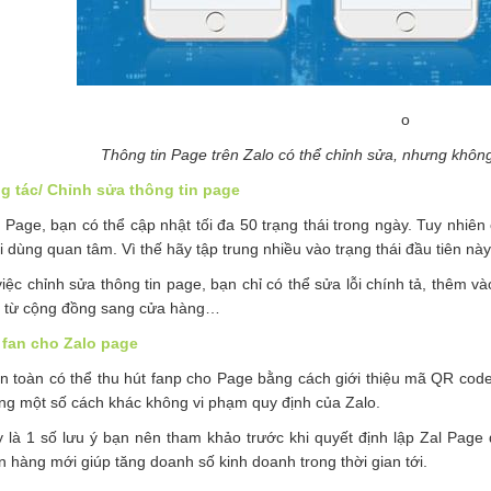
o
Thông tin Page trên Zalo có thể chỉnh sửa, nhưng khôn
g tác/ Chỉnh sửa thông tin page
 Page, bạn có thể cập nhật tối đa 50 trạng thái trong ngày. Tuy nhiên c
 dùng quan tâm. Vì thế hãy tập trung nhiều vào trạng thái đầu tiên này
việc chỉnh sửa thông tin page, bạn chỉ có thể sửa lỗi chính tả, thê
 từ cộng đồng sang cửa hàng…
 fan cho Zalo page
n toàn có thể thu hút fanp cho Page bằng cách giới thiệu mã QR code
ng một số cách khác không vi phạm quy định của Zalo.
y là 1 số lưu ý bạn nên tham khảo trước khi quyết định lập Zal Pag
 hàng mới giúp tăng doanh số kinh doanh trong thời gian tới.