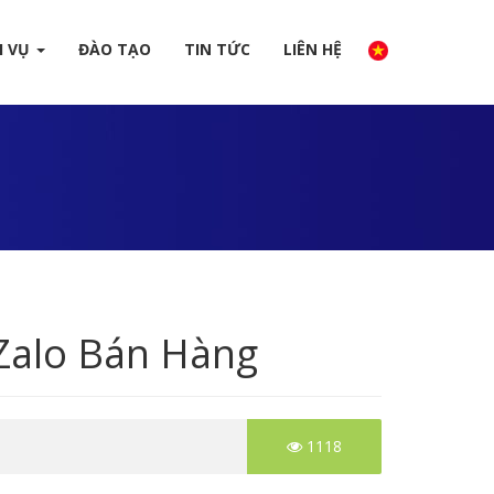
H VỤ
ĐÀO TẠO
TIN TỨC
LIÊN HỆ
 Zalo Bán Hàng
1118