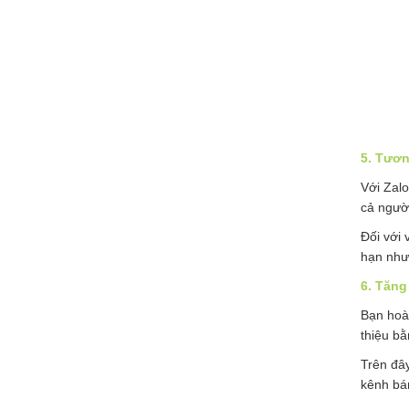
5. Tươn
Với Zalo
cả người
Đối với 
hạn như
6. Tăng
Bạn hoà
thiệu bằ
Trên đâ
kênh bán