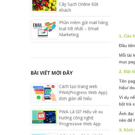
Cây Sạch Online Đắt
Khách
Phần mềm gửi mail hàng
loạt tốt nhất – Email
Marketing
1. Các 
Đầu tiên
Mỗi tài 
mục pag
2. Đặt 
BÀI VIẾT MỚI ĐÂY
Tên pag
Cách tạo trang web
hiệu/ d
PWA(Progress Web App)
Ví dụ n
đơn giản dễ hiểu
bột trà
PWA Là Gì? Hiểu về xu
Ảnh đại
hướng công nghệ
nên để h
Progressive Web App
3. Kích