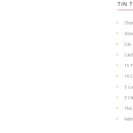
TIN T
Chọn
Doa
Các 
Các
15 T
10 
5 Lư
5 Cá
Thủ 
Nằm 