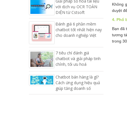
Giải pháp số hóa tài liệu
Không g
với dịch vụ OCR TOÀN
duyệt để
DIỆN từ Cstsoft
4. Phổ 
Đánh giá 6 phần mềm
Bạn đã t
chatbot tốt nhất hiện nay
tương tá
cho doanh nghiệp Việt
trong 30
7 tiêu chí đánh giá
chatbot và giải pháp tinh
chỉnh, tối ưu hoá
Chatbot bán hàng là gì?
Cách ứng dụng hiệu quả
giúp tăng doanh số