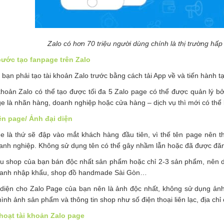
Zalo có hơn 70 triệu người dùng chính là thị trường hấ
bước tạo fanpage trên Zalo
 bạn phải tạo tài khoản Zalo trước bằng cách tải App về và tiến hành 
khoản Zalo có thể tạo được tối đa 5 Zalo page có thể được quản lý b
e là nhãn hàng, doanh nghiệp hoặc cửa hàng – dịch vụ thì mới có thể
tên page/ Ảnh đại diện
e là thứ sẽ đập vào mắt khách hàng đầu tiên, vì thế tên page nên
oanh nghiệp. Không sử dụng tên có thể gây nhầm lẫn hoặc đã được đăn
ếu shop của bạn bán độc nhất sản phẩm hoặc chỉ 2-3 sản phẩm, nên 
 xanh nhập khẩu, shop đồ handmade Sài Gòn…
 diện cho Zalo Page của bạn nên là ảnh độc nhất, không sử dụng ản
ình ảnh sản phẩm và thông tin shop như số điện thoại liên lạc, địa ch
 hoạt tài khoản Zalo page