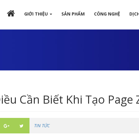
GIỚI THIỆU
SẢN PHẨM
CÔNG NGHỆ
DỊC
iều Cần Biết Khi Tạo Page
TIN TỨC