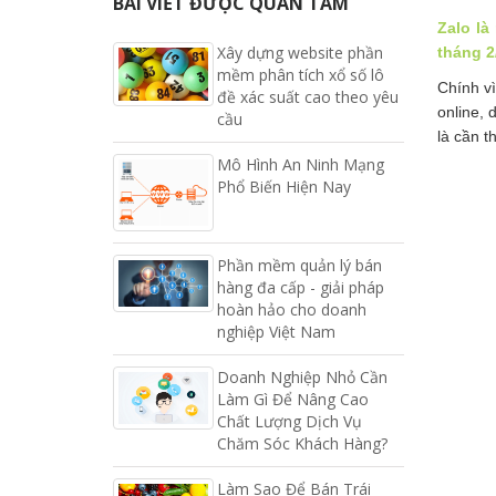
BÀI VIẾT ĐƯỢC QUAN TÂM
Zalo là
Xây dựng website phần
tháng 2
mềm phân tích xổ số lô
Chính vì
đề xác suất cao theo yêu
online, 
cầu
là cần t
Mô Hình An Ninh Mạng
Phổ Biến Hiện Nay
Phần mềm quản lý bán
hàng đa cấp - giải pháp
hoàn hảo cho doanh
nghiệp Việt Nam
Doanh Nghiệp Nhỏ Cần
Làm Gì Để Nâng Cao
Chất Lượng Dịch Vụ
Chăm Sóc Khách Hàng?
Làm Sao Để Bán Trái