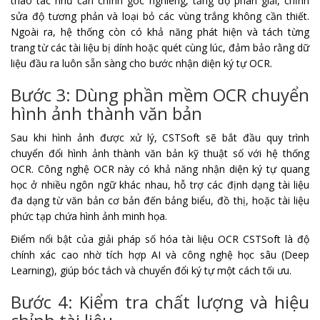
thao tác như căn chỉnh góc nghiêng, tăng độ phân giải, chỉnh
sửa độ tương phản và loại bỏ các vùng trắng không cần thiết.
Ngoài ra, hệ thống còn có khả năng phát hiện và tách từng
trang từ các tài liệu bị dính hoặc quét cùng lúc, đảm bảo rằng dữ
liệu đầu ra luôn sẵn sàng cho bước nhận diện ký tự OCR.
Bước 3: Dùng phần mềm OCR chuyển
hình ảnh thành văn bản
Sau khi hình ảnh được xử lý, CSTSoft sẽ bắt đầu quy trình
chuyển đổi hình ảnh thành văn bản kỹ thuật số với hệ thống
OCR. Công nghệ OCR này có khả năng nhận diện ký tự quang
học ở nhiều ngôn ngữ khác nhau, hỗ trợ các định dạng tài liệu
đa dạng từ văn bản cơ bản đến bảng biểu, đồ thị, hoặc tài liệu
phức tạp chứa hình ảnh minh họa.
Điểm nổi bật của giải pháp số hóa tài liệu OCR CSTSoft là độ
chính xác cao nhờ tích hợp AI và công nghệ học sâu (Deep
Learning), giúp bóc tách và chuyển đổi ký tự một cách tối ưu.
Bước 4: Kiểm tra chất lượng và hiệu