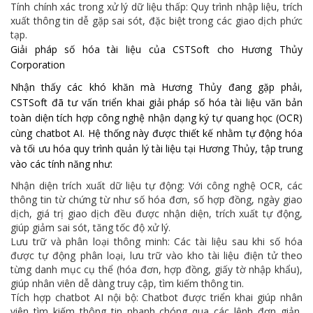
Tính chính xác trong xử lý dữ liệu thấp: Quy trình nhập liệu, trích
xuất thông tin dễ gặp sai sót, đặc biệt trong các giao dịch phức
tạp.
Giải pháp số hóa tài liệu của CSTSoft cho Hương Thủy
Corporation
Nhận thấy các khó khăn mà Hương Thủy đang gặp phải,
CSTSoft đã tư vấn triển khai giải pháp số hóa tài liệu văn bản
toàn diện tích hợp công nghệ nhận dạng ký tự quang học (OCR)
cùng chatbot AI. Hệ thống này được thiết kế nhằm tự động hóa
và tối ưu hóa quy trình quản lý tài liệu tại Hương Thủy, tập trung
vào các tính năng như:
Nhận diện trích xuất dữ liệu tự động: Với công nghệ OCR, các
thông tin từ chứng từ như số hóa đơn, số hợp đồng, ngày giao
dịch, giá trị giao dịch đều được nhận diện, trích xuất tự động,
giúp giảm sai sót, tăng tốc độ xử lý.
Lưu trữ và phân loại thông minh: Các tài liệu sau khi số hóa
được tự động phân loại, lưu trữ vào kho tài liệu điện tử theo
từng danh mục cụ thể (hóa đơn, hợp đồng, giấy tờ nhập khẩu),
giúp nhân viên dễ dàng truy cập, tìm kiếm thông tin.
Tích hợp chatbot AI nội bộ: Chatbot được triển khai giúp nhân
viên tìm kiếm thông tin nhanh chóng qua các lệnh đơn giản,