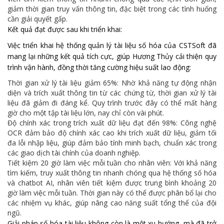
giảm thời gian truy vấn thông tin, đặc biệt trong các tình huống
cần giải quyết gấp.
Kết quả đạt được sau khi triển khai:
Việc triển khai hệ thống quản lý tài liệu số hóa của CSTSoft đã
mang lại những kết quả tích cực, giúp Hương Thủy cải thiện quy
trình vận hành, đồng thời tăng cường hiệu suất lao động:
Thời gian xử lý tài liệu giảm 65%: Nhờ khả năng tự động nhận
diện và trích xuất thông tin từ các chứng từ, thời gian xử lý tài
liệu đã giảm đi đáng kể. Quy trình trước đây có thể mất hàng
giờ cho một tập tài liệu lớn, nay chỉ còn vài phút.
Độ chính xác trong trích xuất dữ liệu đạt đến 98%: Công nghệ
OCR đảm bảo độ chính xác cao khi trích xuất dữ liệu, giảm tối
đa lỗi nhập liệu, giúp đảm bảo tính minh bạch, chuẩn xác trong
các giao dịch tài chính của doanh nghiệp.
Tiết kiệm 20 giờ làm việc mỗi tuần cho nhân viên: Với khả năng
tìm kiếm, truy xuất thông tin nhanh chóng qua hệ thống số hóa
và chatbot AI, nhân viên tiết kiệm được trung bình khoảng 20
giờ làm việc mỗi tuần. Thời gian này có thể được phân bổ lại cho
các nhiệm vụ khác, giúp nâng cao năng suất tổng thể của đội
ngũ.
Giải pháp số hóa tài liệu không còn là một xu hướng, mà đã trở