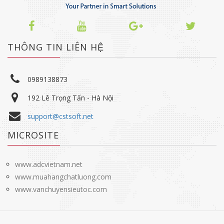
THÔNG TIN LIÊN HỆ
0989138873
192 Lê Trọng Tấn - Hà Nội
support@cstsoft.net
MICROSITE
www.adcvietnam.net
www.muahangchatluong.com
www.vanchuyensieutoc.com