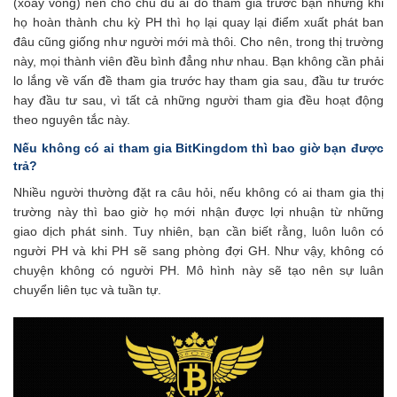
(xoay vòng) nên cho chu dù ai đó tham gia trước bạn nhưng khi
họ hoàn thành chu kỳ PH thì họ lại quay lại điểm xuất phát ban
đâu cũng giống như người mới mà thôi. Cho nên, trong thị trường
này, mọi thành viên đều bình đẳng như nhau. Bạn không cần phải
lo lắng về vấn đề tham gia trước hay tham gia sau, đầu tư trước
hay đầu tư sau, vì tất cả những người tham gia đều hoạt động
theo nguyên tắc này.
Nếu không có ai tham gia BitKingdom thì bao giờ bạn được
trả?
Nhiều người thường đặt ra câu hỏi, nếu không có ai tham gia thị
trường này thì bao giờ họ mới nhận được lợi nhuận từ những
giao dịch phát sinh. Tuy nhiên, bạn cần biết rằng, luôn luôn có
người PH và khi PH sẽ sang phòng đợi GH. Như vậy, không có
chuyện không có người PH. Mô hình này sẽ tạo nên sự luân
chuyển liên tục và tuần tự.