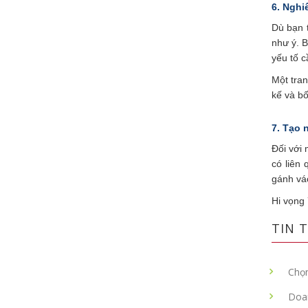
6. Nghi
Dù bạn t
như ý. 
yếu tố cầ
Một tra
kế và bố
7. Tạo 
Đối với
có liên
gánh vá
Hi vọng 
TIN T
Chọn
Doa