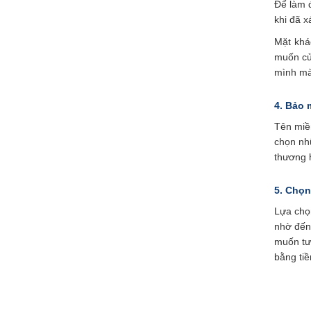
Để làm đ
khi đã x
Mặt khá
muốn củ
mình mà
4. Bảo 
Tên miền
chọn nh
thương 
5. Chọn
Lựa chọ
nhờ đến
muốn tư
bằng ti