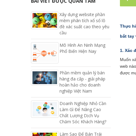
BÀI VIẾT ĐƯỢC QUAN TÂM
Xây dựng website phần
mềm phân tích xổ số lô
đề xác suất cao theo yêu
Thực hi
cầu
bắt tay 
Mô Hình An Ninh Mạng
1. Xác 
Phổ Biến Hiện Nay
Muốn xác
web nào?
Phần mềm quản lý bán
được mụ
hàng đa cấp - giải pháp
hoàn hảo cho doanh
nghiệp Việt Nam
Doanh Nghiệp Nhỏ Cần
Làm Gì Để Nâng Cao
Chất Lượng Dịch Vụ
Chăm Sóc Khách Hàng?
Làm Sao Để Bán Trái