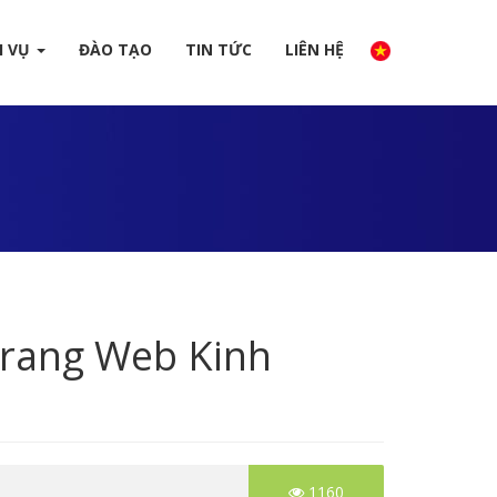
H VỤ
ĐÀO TẠO
TIN TỨC
LIÊN HỆ
Trang Web Kinh
1160