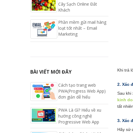
Cây Sạch Online Đắt
Khách
Phần mềm gửi mail hàng
loạt tốt nhất – Email
Marketing
Khi trả 
BÀI VIẾT MỚI ĐÂY
2. Xác 
Cách tạo trang web
PWA(Progress Web App)
Sau khi 
đơn giản dễ hiểu
kinh d
tất nhiê
PWA Là Gì? Hiểu về xu
hướng công nghệ
3. Xác 
Progressive Web App
Hãy sử 