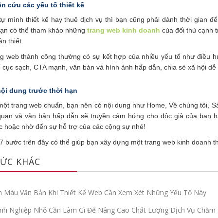
ên cứu các yếu tố thiết kế
ự mình thiết kế hay thuê dịch vụ thì bạn cũng phải dành thời gian đ
Bạn có thể tham khảo những
trang web kinh doanh
của đối thủ cạnh 
n thiết.
ng web thành công thường có sự kết hợp của nhiều yếu tố như điều h
 cục sạch, CTA mạnh, văn bản và hình ảnh hấp dẫn, chia sẻ xã hội dễ
nội dung trước thời hạn
 một trang web chuẩn, bạn nên có nội dung như Home, Về chúng tôi, S
 quan và văn bản hấp dẫn sẽ truyền cảm hứng cho độc giả của bạn h
c hoặc nhờ đến sự hỗ trợ của các cộng sự nhé!
7 bước trên đây có thể giúp bạn xây dựng một trang web kinh doanh thà
ỨC KHÁC
 Màu Văn Bản Khi Thiết Kế Web Cần Xem Xét Những Yếu Tố Này
nh Nghiệp Nhỏ Cần Làm Gì Để Nâng Cao Chất Lượng Dịch Vụ Chăm 