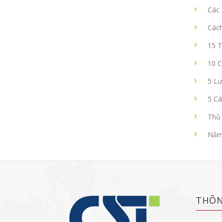
Các 
Các
15 T
10 
5 Lư
5 Cá
Thủ 
Nằm 
THÔN