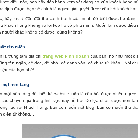
ược điều này, bạn hãy tiến hành xem xét động cơ của khách hàng mình
ác định được, bạn sẽ chính là người giải quyết được câu hỏi khách hà
c, hãy lưu ý đến đối thủ cạnh tranh của mình để biết được họ đan
a khách hàng không và lôi kéo họ về phía mình. Muốn làm được điều 
 người khác không có được, đúng không?
mật tên miền
 là trung tâm địa chỉ
trang web kinh doanh
của bạn, nó như một địa
ững tên ngắn, dễ đọc, dễ nhớ, dễ đánh vần, có chứa từ khóa…Nói chu
hiệu của bạn nhé!
 một nền tảng
n một nền tảng để thiết kế website luôn là câu hỏi được nhiều người
 các chuyên gia trong lĩnh vực này hỗ trợ. Để lựa chọn được nền tản
ơng tác với khách hàng, bạn có muốn viết blog, bạn có muốn thu th
ền điện tử không…