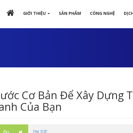
GIỚI THIỆU
SẢN PHẨM
CÔNG NGHỆ
DỊC
Bước Cơ Bản Để Xây Dựng 
anh Của Bạn
TIN TỨC