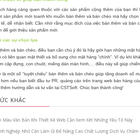
ch hàng càng quen thuộc với các sản phẩm cộng thêm của bạn thì 
ột sản phẩm mới toanh khi muốn bán thêm và bán chéo mà hãy chọn mộ
 tế, dễ nhận biết. Cần nhớ rằng mục đích của việc bán thêm và bán c
m để giới thiệu sản phẩm mới.
n các sự chọn lựa
 thêm và bán chéo, điều bạn cần chú ý đó là hãy giới hạn những mặt
có liên quan mật thiết và bổ sung cho mặt hàng “chính”. Ví dụ khi kh
m cặp đựng, con chuột, miếng dán màn hình,… điều này sẽ giúp chiến
y là một số “tuyệt chiêu” bán thêm và bán chéo giúp tăng doanh số 
 hơn nếu bạn biết đầu tư PR, quảng cáo trên trang web bán hàng của
 thêm hướng dẫn và tư vấn tại CSTSoft. Chúc bạn thành công!
ỨC KHÁC
 Màu Văn Bản Khi Thiết Kế Web Cần Xem Xét Những Yếu Tố Này
nh Nghiệp Nhỏ Cần Làm Gì Để Nâng Cao Chất Lượng Dịch Vụ Chăm 