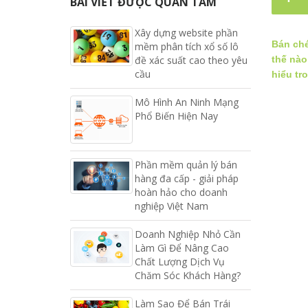
BÀI VIẾT ĐƯỢC QUAN TÂM
Xây dựng website phần
Bán ché
mềm phân tích xổ số lô
đề xác suất cao theo yêu
thế nào
cầu
hiểu tr
Mô Hình An Ninh Mạng
Phổ Biến Hiện Nay
Phần mềm quản lý bán
hàng đa cấp - giải pháp
hoàn hảo cho doanh
nghiệp Việt Nam
Doanh Nghiệp Nhỏ Cần
Làm Gì Để Nâng Cao
Chất Lượng Dịch Vụ
Chăm Sóc Khách Hàng?
Làm Sao Để Bán Trái