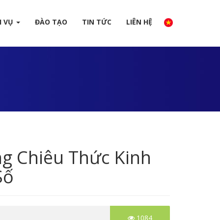
H VỤ
ĐÀO TẠO
TIN TỨC
LIÊN HỆ
g Chiêu Thức Kinh
Số
1084