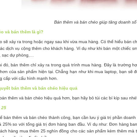
Bán thêm và bán chéo giúp tăng doanh số
o và bán thêm là gì?
 sẽ xảy ra trong hoặc ngay sau khi vừa mua hàng. Có thể hiểu bán ch
ác dịch vụ cộng thêm cho khách hàng. Ví dụ như khi bán một chiếc sm
e, sạc dự phòng,…
hi đó, bán thêm chỉ xảy ra trong quá trình mua hàng. Đây là trường
t hơn của sản phẩm hiện tại. Chẳng hạn như khi mua laptop, bạn sẽ 
g cấp với cấu hình mạnh hơn.
quyết bán thêm và bán chéo hiệu quả
bán thêm và bán chéo hiệu quả hơn, bạn hãy bỏ túi các bí kíp sau nhé
 25
hể bán thêm và bán chéo thành công, bạn cần lưu ý giá trị phần doan
á 25% so với tổng giá trị đơn hàng ban đầu. Ví dụ như: Đơn hàng ban
hách hàng mua thêm 25 nghìn đồng cho các sản phẩm kèm thêm mà th