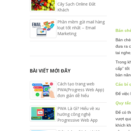
Cây Sạch Online Đắt
Khách
Phần mềm gửi mail hàng
loạt tốt nhất – Email
Bán ché
Marketing
Bán chéo
đưa ra c
tai ngh
Trong k
cấp” tố
BÀI VIẾT MỚI ĐÂY
bản nân
Cách tạo trang web
Các bí 
PWA(Progress Web App)
Để việc 
đơn giản dễ hiểu
Quy tắc
PWA Là Gì? Hiểu về xu
Để có t
hướng công nghệ
vượt qu
Progressive Web App
khích k