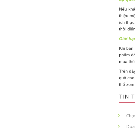
Nếu khá
thiệu m
ích thực
thời điể
Giới hạ
Khi bán
phẩm đó 
mua thê
Trên đâ
quả cao
thể xem
TIN T
Chọn
Doa