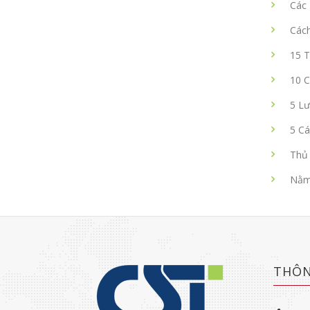
Các 
Các
15 T
10 
5 Lư
5 Cá
Thủ 
Nằm 
THÔN