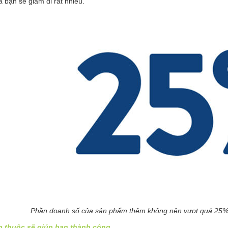
 bạn sẽ giảm đi rất nhiều.
Phần doanh số của sản phẩm thêm không nên vượt quá 25% s
 thuộc sẽ giúp bạn thành công