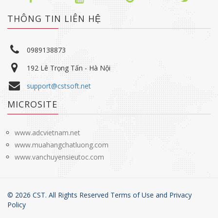
THÔNG TIN LIÊN HỆ
0989138873
192 Lê Trọng Tấn - Hà Nội
support@cstsoft.net
MICROSITE
www.adcvietnam.net
www.muahangchatluong.com
www.vanchuyensieutoc.com
©
2026
CST. All Rights Reserved Terms of Use and
Privacy
Policy