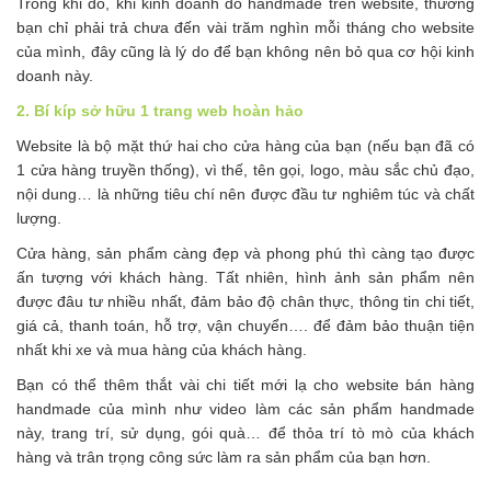
Trong khi đó, khi kinh doanh đồ handmade trên website, thường
bạn chỉ phải trả chưa đến vài trăm nghìn mỗi tháng cho website
của mình, đây cũng là lý do để bạn không nên bỏ qua cơ hội kinh
doanh này.
2. Bí kíp sở hữu 1 trang web hoàn hảo
Website là bộ mặt thứ hai cho cửa hàng của bạn (nếu bạn đã có
1 cửa hàng truyền thống), vì thế, tên gọi, logo, màu sắc chủ đạo,
nội dung… là những tiêu chí nên được đầu tư nghiêm túc và chất
lượng.
Cửa hàng, sản phẩm càng đẹp và phong phú thì càng tạo được
ấn tượng với khách hàng. Tất nhiên, hình ảnh sản phẩm nên
được đâu tư nhiều nhất, đảm bảo độ chân thực, thông tin chi tiết,
giá cả, thanh toán, hỗ trợ, vận chuyển…. để đảm bảo thuận tiện
nhất khi xe và mua hàng của khách hàng.
Bạn có thể thêm thắt vài chi tiết mới lạ cho website bán hàng
handmade của mình như video làm các sản phẩm handmade
này, trang trí, sử dụng, gói quà… để thỏa trí tò mò của khách
hàng và trân trọng công sức làm ra sản phẩm của bạn hơn.