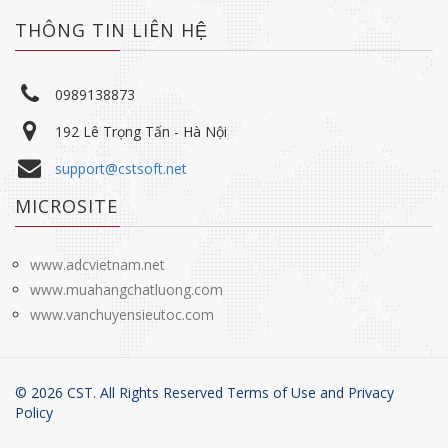
THÔNG TIN LIÊN HỆ
0989138873
192 Lê Trọng Tấn - Hà Nội
support@cstsoft.net
MICROSITE
www.adcvietnam.net
www.muahangchatluong.com
www.vanchuyensieutoc.com
©
2026
CST. All Rights Reserved Terms of Use and
Privacy
Policy