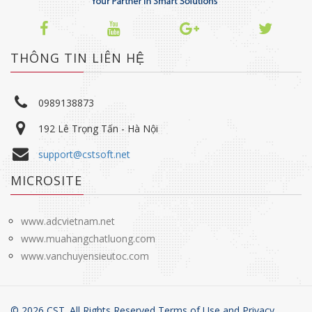
THÔNG TIN LIÊN HỆ
0989138873
192 Lê Trọng Tấn - Hà Nội
support@cstsoft.net
MICROSITE
www.adcvietnam.net
www.muahangchatluong.com
www.vanchuyensieutoc.com
©
2026
CST. All Rights Reserved Terms of Use and
Privacy