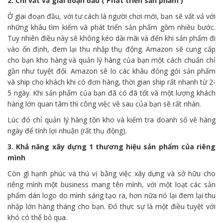
2. Chỉ vất vả giai đoạn đầu ( Phát triển sản phẩm )
Ở giai đoạn đầu, với tư cách là người chơi mới, bạn sẽ vất vả với
những khâu tìm kiếm và phát triển sản phẩm gồm nhiều bước.
Tuy nhiên điều này sẽ không kéo dài mãi và đến khi sản phẩm đi
vào ổn định, đem lại thu nhập thụ động. Amazon sẽ cung cấp
cho bạn kho hàng và quản lý hàng của bạn một cách chuẩn chỉ
gần như tuyệt đối. Amazon sẽ lo các khâu đóng gói sản phẩm
và ship cho khách khi có đơn hàng, thời gian ship rất nhanh từ 2-
5 ngày. Khi sản phẩm của bạn đã có đã tốt và một lượng khách
hàng lớn quan tâm thì công việc về sau của bạn sẽ rất nhàn.
Lúc đó chỉ quản lý hàng tồn kho và kiểm tra doanh số về hàng
ngày để tính lợi nhuận (rất thụ động).
3. Khả năng xây dựng 1 thương hiệu sản phẩm của riêng
mình
Còn gì hạnh phúc và thú vị bằng việc xây dựng và sở hữu cho
riêng mình một business mang tên mình, với một loạt các sản
phẩm dán logo do mình sáng tạo ra, hơn nữa nó lại đem lại thu
nhập lớn hàng tháng cho bạn. Đó thực sự là một điều tuyệt với
khó có thể bỏ qua.