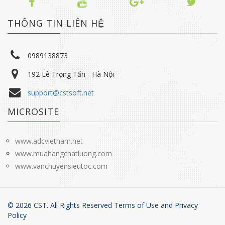
THÔNG TIN LIÊN HỆ
0989138873
192 Lê Trọng Tấn - Hà Nội
support@cstsoft.net
MICROSITE
www.adcvietnam.net
www.muahangchatluong.com
www.vanchuyensieutoc.com
©
2026
CST. All Rights Reserved Terms of Use and
Privacy
Policy