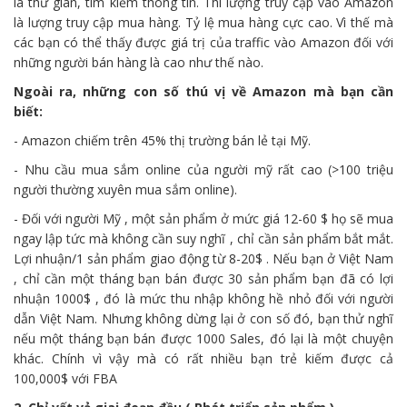
là thư giãn, tìm kiếm thông tin. Thì lượng truy cập vào Amazon
là lượng truy cập mua hàng. Tỷ lệ mua hàng cực cao. Vì thế mà
các bạn có thể thấy được giá trị của traffic vào Amazon đối với
những người bán hàng là cao như thế nào.
Ngoài ra, những con số thú vị về Amazon mà bạn cần
biết:
- Amazon chiếm trên 45% thị trường bán lẻ tại Mỹ.
- Nhu cầu mua sắm online của người mỹ rất cao (>100 triệu
người thường xuyên mua sắm online).
- Đối với người Mỹ , một sản phẩm ở mức giá 12-60 $ họ sẽ mua
ngay lập tức mà không cần suy nghĩ , chỉ cần sản phẩm bắt mắt.
Lợi nhuận/1 sản phẩm giao động từ 8-20$ . Nếu bạn ở Việt Nam
, chỉ cần một tháng bạn bán được 30 sản phẩm bạn đã có lợi
nhuận 1000$ , đó là mức thu nhập không hề nhỏ đối với người
dẫn Việt Nam. Nhưng không dừng lại ở con số đó, bạn thử nghĩ
nếu một tháng bạn bán được 1000 Sales, đó lại là một chuyện
khác. Chính vì vậy mà có rất nhiều bạn trẻ kiếm được cả
100,000$ với FBA