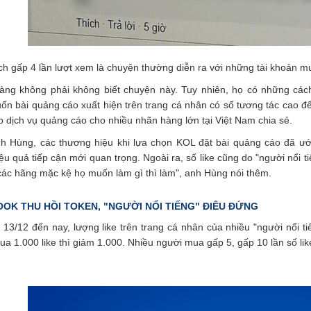
ch gấp 4 lần lượt xem là chuyện thường diễn ra với những tài khoản mu
àng không phải không biết chuyện này. Tuy nhiên, họ có những các
ốn bài quảng cáo xuất hiện trên trang cá nhân có số tương tác cao 
 dịch vụ quảng cáo cho nhiều nhãn hàng lớn tại Việt Nam chia sẻ.
h Hùng, các thương hiệu khi lựa chọn KOL đặt bài quảng cáo đã ư
ệu quả tiếp cận mới quan trọng. Ngoài ra, số like cũng do "người nổi t
các hãng mặc kệ họ muốn làm gì thì làm", anh Hùng nói thêm.
OK THU HỒI TOKEN, "NGƯỜI NỔI TIẾNG" ĐIÊU ĐỨNG
13/12 đến nay, lượng like trên trang cá nhân của nhiều "người nổi t
a 1.000 like thì giảm 1.000. Nhiều người mua gấp 5, gấp 10 lần số lik