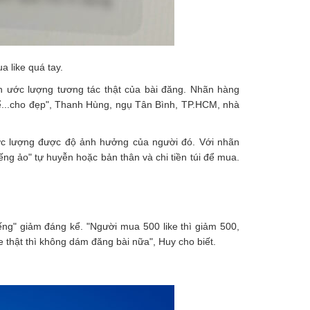
a like quá tay.
h ước lượng tương tác thật của bài đăng. Nhãn hàng
để...cho đẹp", Thanh Hùng, ngụ Tân Bình, TP.HCM, nhà
ớc lượng được độ ảnh hưởng của người đó. Với nhãn
iếng ảo" tự huyễn hoặc bản thân và chi tiền túi để mua.
iếng" giảm đáng kể. "Người mua 500 like thì giảm 500,
e thật thì không dám đăng bài nữa", Huy cho biết.