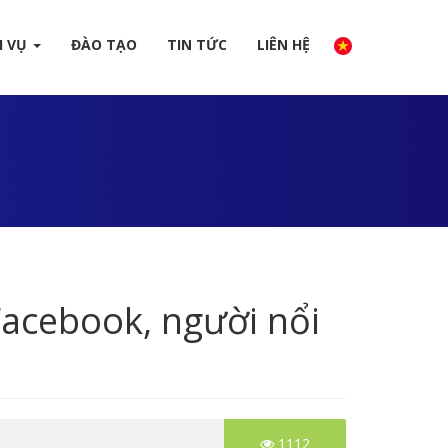
H VỤ
ĐÀO TẠO
TIN TỨC
LIÊN HỆ
acebook, người nổi
1112