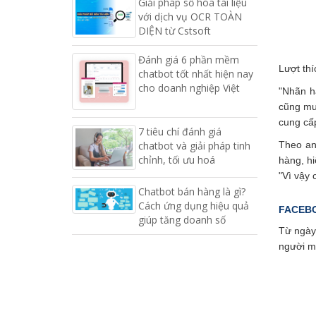
Giải pháp số hóa tài liệu
với dịch vụ OCR TOÀN
DIỆN từ Cstsoft
Đánh giá 6 phần mềm
Lượt thí
chatbot tốt nhất hiện nay
cho doanh nghiệp Việt
"Nhãn h
cũng mu
cung cấp
7 tiêu chí đánh giá
Theo an
chatbot và giải pháp tinh
chỉnh, tối ưu hoá
hàng, hi
"Vì vậy 
Chatbot bán hàng là gì?
Cách ứng dụng hiệu quả
FACEBO
giúp tăng doanh số
Từ ngày 
người mu