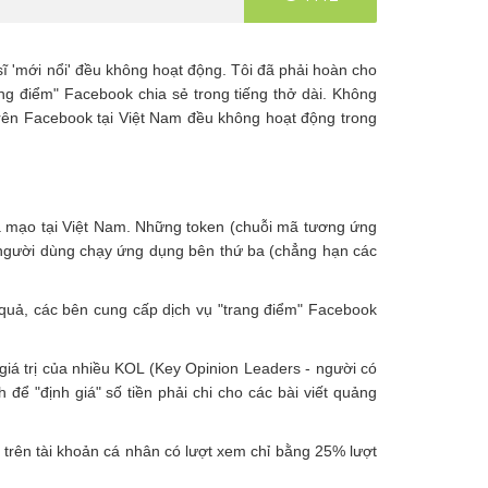
 sĩ 'mới nổi' đều không hoạt động. Tôi đã phải hoàn cho
ang điểm" Facebook chia sẻ trong tiếng thở dài. Không
 trên Facebook tại Việt Nam đều không hoạt động trong
iả mạo tại Việt Nam. Những token (chuỗi mã tương ứng
i người dùng chạy ứng dụng bên thứ ba (chẳng hạn các
 quả, các bên cung cấp dịch vụ "trang điểm" Facebook
 giá trị của nhiều KOL (Key Opinion Leaders - người có
ể "định giá" số tiền phải chi cho các bài viết quảng
i trên tài khoản cá nhân có lượt xem chỉ bằng 25% lượt