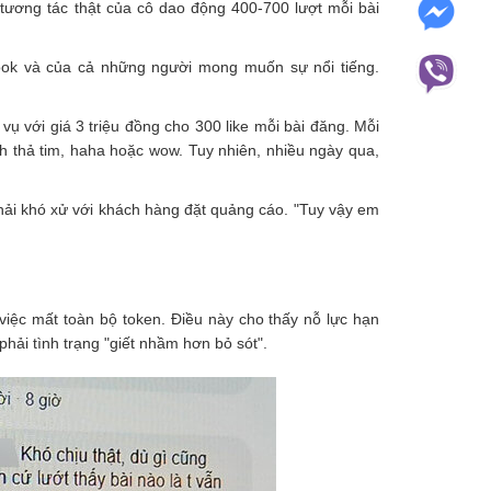
ương tác thật của cô dao động 400-700 lượt mỗi bài
ook và của cả những người mong muốn sự nổi tiếng.
ụ với giá 3 triệu đồng cho 300 like mỗi bài đăng. Mỗi
h thả tim, haha hoặc wow. Tuy nhiên, nhiều ngày qua,
hải khó xử với khách hàng đặt quảng cáo. "Tuy vậy em
việc mất toàn bộ token. Điều này cho thấy nỗ lực hạn
ải tình trạng "giết nhầm hơn bỏ sót".