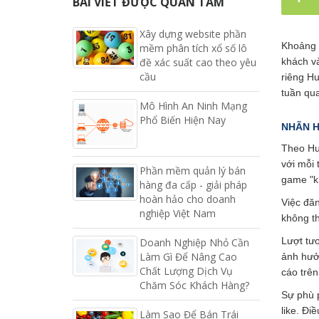
BÀI VIẾT ĐƯỢC QUAN TÂM
Xây dựng website phần
Khoảng m
mềm phân tích xổ số lô
đề xác suất cao theo yêu
khách và
cầu
riêng Hu
tuần qu
Mô Hình An Ninh Mạng
Phổ Biến Hiện Nay
NHÃN H
Theo Hu
với mỗi
Phần mềm quản lý bán
game "kh
hàng đa cấp - giải pháp
hoàn hảo cho doanh
Việc đă
nghiệp Việt Nam
không th
Lượt tươ
Doanh Nghiệp Nhỏ Cần
Làm Gì Để Nâng Cao
ảnh hưở
Chất Lượng Dịch Vụ
cáo trên
Chăm Sóc Khách Hàng?
Sự phù p
like. Đi
Làm Sao Để Bán Trái