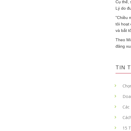
Cụ thể, 
Lý do đư
"Chiều n
tôi hoạ
và bắt t
Theo Mi
đăng xuấ
TIN T
Chọn
Doa
Các 
Các
15 T