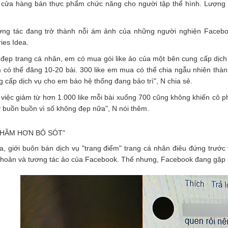
 cửa hàng bán thực phẩm chức năng cho người tập thể hình. Lượng t
ơng tác đang trở thành nỗi ám ảnh của những người nghiện Faceb
ies Idea.
đẹp trang cá nhân, em có mua gói like ảo của một bên cung cấp dịch v
 có thể đăng 10-20 bài. 300 like em mua có thể chia ngẫu nhiên thàn
 cấp dịch vụ cho em báo hệ thống đang bảo trì", N chia sẻ.
việc giảm từ hơn 1.000 like mỗi bài xuống 700 cũng không khiến cô p
 buồn buồn vì số không đẹp nữa", N nói thêm.
NHẦM HƠN BỎ SÓT"
, giới buôn bán dịch vụ "trang điểm" trang cá nhân điêu đứng trước 
khoản và tương tác ảo của Facebook. Thế nhưng, Facebook đang gặp ph