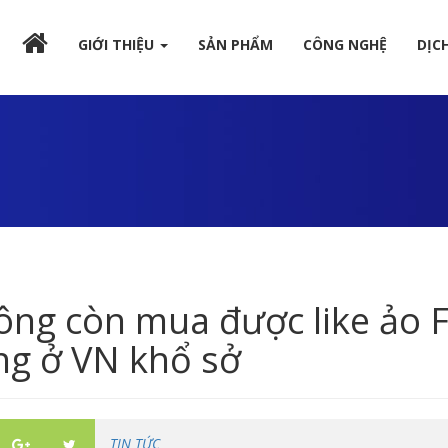
GIỚI THIỆU
SẢN PHẨM
CÔNG NGHỆ
DỊC
ông còn mua được like ảo F
ng ở VN khổ sở
TIN TỨC