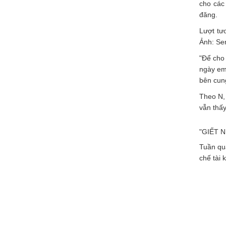
cho các
đăng.
Lượt tư
Ảnh: Ser
"Để cho 
ngày em
bên cung
Theo N, 
vẫn thấy
"GIẾT 
Tuần qua
chế tài 