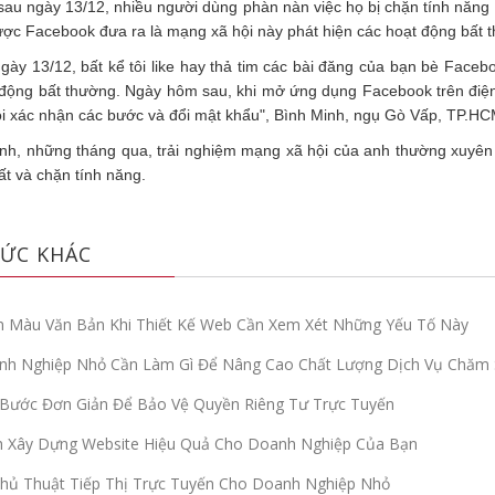
sau ngày 13/12, nhiều người dùng phàn nàn việc họ bị chặn tính năng 
ợc Facebook đưa ra là mạng xã hội này phát hiện các hoạt động bất t
gày 13/12, bất kể tôi like hay thả tim các bài đăng của bạn bè Faceb
t động bất thường. Ngày hôm sau, khi mở ứng dụng Facebook trên điệ
ôi xác nhận các bước và đổi mật khẩu", Bình Minh, ngụ Gò Vấp, TP.HCM
nh, những tháng qua, trải nghiệm mạng xã hội của anh thường xuyên 
t và chặn tính năng.
ỨC KHÁC
 Màu Văn Bản Khi Thiết Kế Web Cần Xem Xét Những Yếu Tố Này
nh Nghiệp Nhỏ Cần Làm Gì Để Nâng Cao Chất Lượng Dịch Vụ Chăm 
Bước Đơn Giản Để Bảo Vệ Quyền Riêng Tư Trực Tuyến
h Xây Dựng Website Hiệu Quả Cho Doanh Nghiệp Của Bạn
hủ Thuật Tiếp Thị Trực Tuyến Cho Doanh Nghiệp Nhỏ