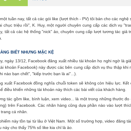
ột tuần nay, tất cả các gói like (lượt thích - PV) tôi bán cho các nghệ
i chục triệu rồi", K. Huy, một người chuyên cung cấp các dịch vụ "tr
y, tất cả các hệ thống "nick" ảo, chuyên cung cấp lượt tương tác giả
a.
ÀNG BIẾT NHƯNG MẶC KỆ
y, ngày 13/12, Facebook đăng xuất nhiều tài khoản họ nghi ngờ là g
 tài khoản Facebook) này được các bên cung cấp dịch vụ thu thập kh
i nào bạn chết", "kiếp trước bạn là ai"...).
ng xuất Facebook đồng nghĩa chuỗi token sẽ không còn hiệu lực. Kết
ể điều khiển những tài khoản này thích các bài viết của khách hàng.
ng tác gồm like, bình luận, xem video... là một trong những thước đo
ng) trên Facebook. Các nhãn hàng cũng dựa phần nào vào lượt thích đ
 trang cá nhân.
hiếm này tồn tại từ lâu ở Việt Nam. Một số trường hợp, video đăng tả
ều này cho thấy 75% số like kia chỉ là ảo.