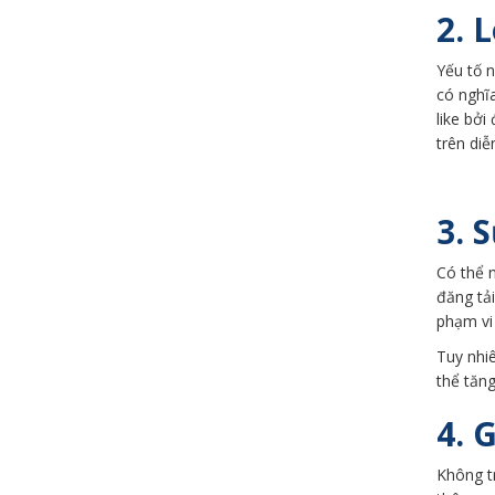
2. 
Yếu tố n
có nghĩ
like bở
trên di
3. 
Có thể n
đăng tải
phạm vi 
Tuy nhiê
thể tăng
4. 
Không t