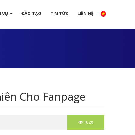
H VỤ
ĐÀO TẠO
TIN TỨC
LIÊN HỆ
iên Cho Fanpage
1026