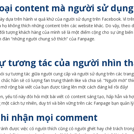
Loại content mà người sử dụng
ày dựa trên hành vi quá khứ của người sử dụng trên Facebook. Vì trê
a họ không thích những content trên các website khác. Do vậy, theo 
i đối tượng khách hàng của mình sẽ là một điểm cộng cho sự ứng biến
ễn đàn “những người chung sở thích” của Fanpage.
Sự tương tác của người nhìn th
ói sự tương tác giữa người cung cấp và người sử dụng trên các trang
 chắc hẳn sẽ có lượng fan trung thành like và chia sẻ. “Người mới” thí
mở rộng bài viết của bạn được tăng lên một cách đáng kể rồi đấy!
n, yếu tố này đòi hỏi một bài viết có content sáng tạo, hấp hẫn và h
 một cách tự nhiên, duy trì và bền vững trên các Fanpage bạn quản lý
Ghi nhận mọi comment
ránh được việc có người thích cũng có người ghét hay chê trách tron