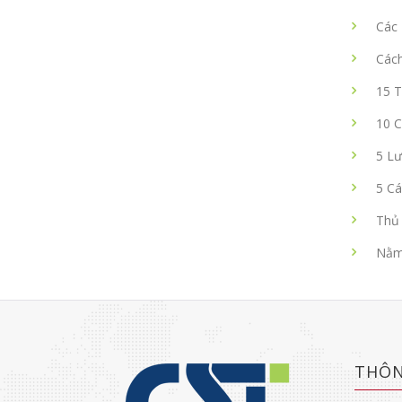
Các 
Các
15 T
10 
5 Lư
5 Cá
Thủ 
Nằm 
THÔN