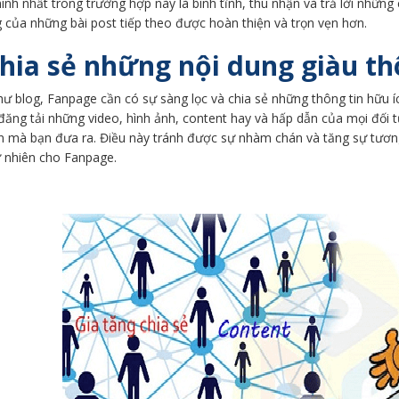
nh nhất trong trường hợp này là bình tĩnh, thu nhận và trả lời những
 của những bài post tiếp theo được hoàn thiện và trọn vẹn hơn.
Chia sẻ những nội dung giàu th
ư blog, Fanpage cần có sự sàng lọc và chia sẻ những thông tin hữu í
đăng tải những video, hình ảnh, content hay và hấp dẫn của mọi đối 
in mà bạn đưa ra. Điều này tránh được sự nhàm chán và tăng sự tươ
ự nhiên cho Fanpage.