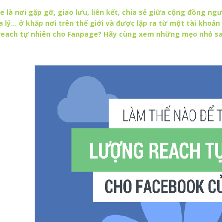
 là nơi gặp gỡ, giao lưu, liên kết, chia sẻ giữa cộng đồng ng
địa lý… ở khắp nơi trên thế giới và được lập ra từ một tài kho
reach tự nhiên cho Fanpage? Hãy cùng xem những mẹo nhỏ sa