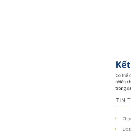
Kết
Có thể 
nhiên c
trong d
TIN T
Chọn
Doa