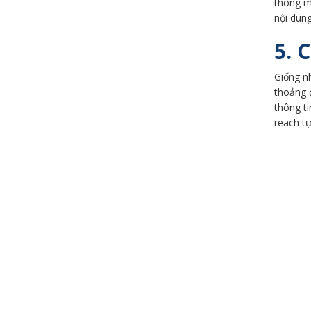
thông mi
nội dung
5. 
Giống nh
thoảng 
thông t
reach t