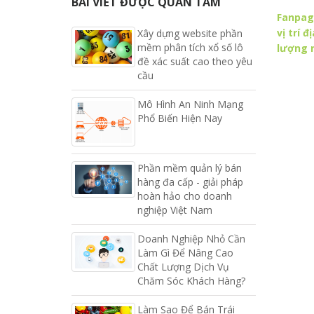
BÀI VIẾT ĐƯỢC QUAN TÂM
Fanpage
vị trí 
Xây dựng website phần
mềm phân tích xổ số lô
lượng 
đề xác suất cao theo yêu
cầu
Mô Hình An Ninh Mạng
Phổ Biến Hiện Nay
Phần mềm quản lý bán
hàng đa cấp - giải pháp
hoàn hảo cho doanh
nghiệp Việt Nam
Doanh Nghiệp Nhỏ Cần
Làm Gì Để Nâng Cao
Chất Lượng Dịch Vụ
Chăm Sóc Khách Hàng?
Làm Sao Để Bán Trái