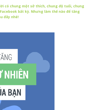
ười có chung một sở thích, chung độ tuổi, chung
ản Facebook bất kỳ. Nhưng làm thế nào để tăng
u đây nhé!