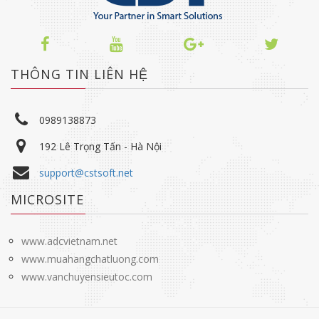
THÔNG TIN LIÊN HỆ
0989138873
192 Lê Trọng Tấn - Hà Nội
support@cstsoft.net
MICROSITE
www.adcvietnam.net
www.muahangchatluong.com
www.vanchuyensieutoc.com