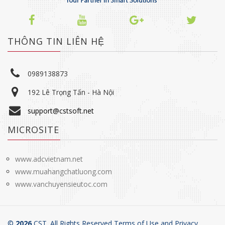
THÔNG TIN LIÊN HỆ
0989138873
192 Lê Trọng Tấn - Hà Nội
support@cstsoft.net
MICROSITE
www.adcvietnam.net
www.muahangchatluong.com
www.vanchuyensieutoc.com
©
2026
CST. All Rights Reserved Terms of Use and
Privacy