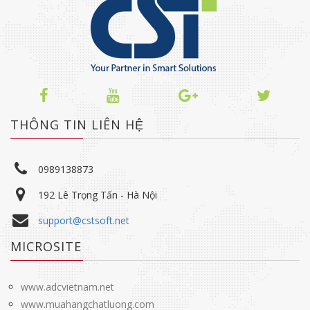
THÔNG TIN LIÊN HỆ
0989138873
192 Lê Trọng Tấn - Hà Nội
support@cstsoft.net
MICROSITE
www.adcvietnam.net
www.muahangchatluong.com