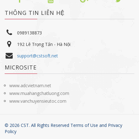
THÔNG TIN LIÊN HỆ
0989138873
192 Lê Trọng Tấn - Hà Nội
support@cstsoft.net
MICROSITE
www.adcvietnam.net
www.muahangchatluong.com
www.vanchuyensieutoc.com
©
2026
CST. All Rights Reserved Terms of Use and
Privacy
Policy